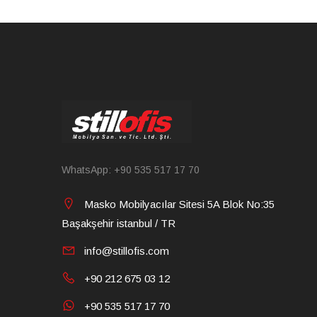
WhatsApp: +90 535 517 17 70
Masko Mobilyacılar Sitesi 5A Blok No:35
Başakşehir istanbul / TR
info@stillofis.com
+90 212 675 03 12
+90 535 517 17 70